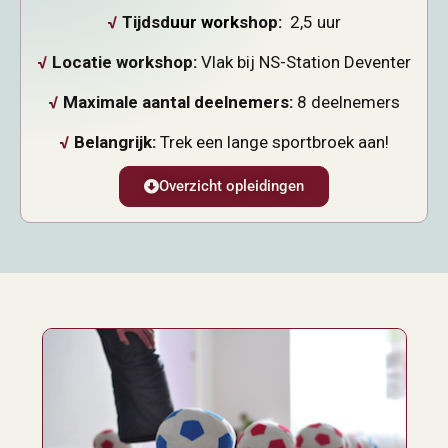
√
Tijdsd
uur work
shop:
2,5 uur
√
Locatie workshop:
Vlak bij NS-Station Deventer
√
Maximale aantal deelnemers:
8 deelnemers
√
Belangrijk:
Trek een lange sportbroek aan!
Overzicht opleidingen